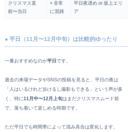
クリスマス直
× 非常
平日夜遅め or 坂上エリ
前〜当日
に混雑
ア
● 平日（11月〜12月中旬）は比較的ゆったり
一番おすすめなのが
平日
です。
過去の来場データやSNSの投稿を見ると、平日の夜は
「人はいるけれど歩けるし撮影もできる」という声が多
く、特に
11月中〜12月上旬
はまだクリスマスムード前
で、落ち着いて楽しめる時期です。
ただ平日でも時間帯によって混み具合は変化します。