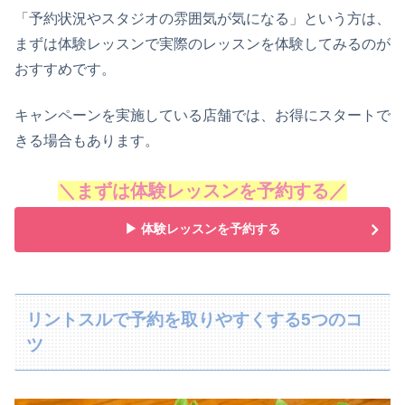
「予約状況やスタジオの雰囲気が気になる」という方は、
まずは体験レッスンで実際のレッスンを体験してみるのが
おすすめです。
キャンペーンを実施している店舗では、お得にスタートで
きる場合もあります。
＼まずは体験レッスンを予約する／
▶ 体験レッスンを予約する
リントスルで予約を取りやすくする5つのコ
ツ