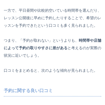
一方で、平日昼間や比較的空いている時間帯を選んだり、
レッスン公開後に早めに予約したりすることで、希望のレ
ッスンを予約できたという口コミも多く見られました。
つまり、「予約が取れない」というよりも、
時間帯や店舗
によって予約の取りやすさに差がある
と考えるのが実際の
状況に近いでしょう。
口コミをまとめると、次のような傾向が見られました。
予約に関する良い口コミ