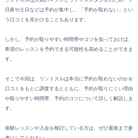
日夜や土日などは予約が集中し、「予約が取れない」とい
う口コミを見かけることもあります。
しかし、予約が取りやすい時間帯やコツを知っておけば、
希望のレッスンを予約できる可能性を高めることができま
す。
そこで今回は、リントスルは本当に予約が取れないのかを
口コミをもとに調査するとともに、予約が取りにくい理由
や取りやすい時間帯、予約のコツについて詳しく解説しま
す。
体験レッスンや入会を検討している方は、ぜひ最後まで参
考にしてください。