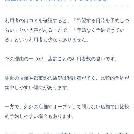
利用者の口コミを確認すると、「希望する日時を予約しづ
らい」という声がある一方で、「問題なく予約できてい
る」という利用者も少なくありません。
その理由の一つが、店舗ごとの利用者数の違いです。
駅近の店舗や都市部の店舗は利用者が多く、比較的予約が
集中しやすい傾向があります。
一方で、郊外の店舗やオープンして間もない店舗では比較
的予約しやすい場合もあります。