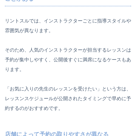
リントスルでは、インストラクターごとに指導スタイルや
雰囲気が異なります。
そのため、人気のインストラクターが担当するレッスンは
予約が集中しやすく、公開後すぐに満席になるケースもあ
ります。
「お気に入りの先生のレッスンを受けたい」という方は、
レッスンスケジュールが公開されたタイミングで早めに予
約するのがおすすめです。
店舗によって予約の取りやすさが異なる