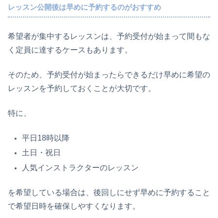
レッスン公開後は早めに予約するのがおすすめ
希望者が集中するレッスンは、予約受付が始まって間もな
く定員に達するケースもあります。
そのため、予約受付が始まったらできるだけ早めに希望の
レッスンを予約しておくことが大切です。
特に、
平日18時以降
土日・祝日
人気インストラクターのレッスン
を希望している場合は、後回しにせず早めに予約すること
で希望日時を確保しやすくなります。