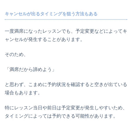
キャンセルが出るタイミングを狙う方法もある
一度満席になったレッスンでも、予定変更などによってキ
ャンセルが発生することがあります。
そのため、
「満席だから諦めよう」
と思わず、こまめに予約状況を確認すると空きが出ている
場合もあります。
特にレッスン当日や前日は予定変更が発生しやすいため、
タイミングによっては予約できる可能性があります。