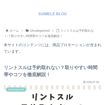
SUMIELE BLOG
ホーム
Uncategorized
リントスルは予約取れな
い？取りやすい時間帯やコツを徹底解説！
本サイトのコンテンツには、商品プロモーションが含まれ
ています。
リントスルは予約取れない？取りやすい時間
帯やコツを徹底解説！
2026.07.06
Uncategorized