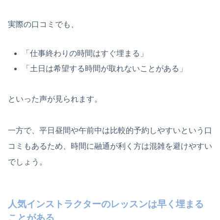
実際の口コミでも、
「仕事終わりの時間はすぐ埋まる」
「土日は希望する時間が取れないことがある」
といった声が見られます。
一方で、平日昼間や午前中は比較的予約しやすいという口
コミもあるため、時間に融通が利く方は混雑を避けやすい
でしょう。
人気インストラクターのレッスンは早く埋まる
ことがある