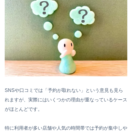
SNSや口コミでは「予約が取れない」という意見も見ら
れますが、実際にはいくつかの理由が重なっているケース
がほとんどです。
特に利用者が多い店舗や人気の時間帯では予約が集中しや