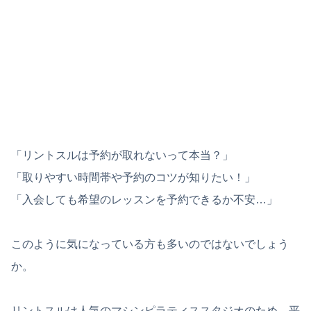
「リントスルは予約が取れないって本当？」
「取りやすい時間帯や予約のコツが知りたい！」
「入会しても希望のレッスンを予約できるか不安…」
このように気になっている方も多いのではないでしょう
か。
リントスルは人気のマシンピラティススタジオのため、平